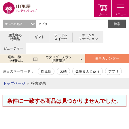
検索
鹿児島の
フード＆
ホーム＆
ギフト
特産品
スイーツ
ファッション
ビューティー
送料一律・
カタログ・チラシ
催事カレンダー
送料込み
掲載商品
注目のキーワード：
鹿児島
宮崎
金生まんじゅう
アプリ
トップページ
検索結果
＞
条件に一致する商品は見つかりませんでした。