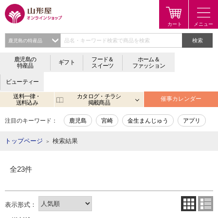
検索
鹿児島の
フード＆
ホーム＆
ギフト
特産品
スイーツ
ファッション
ビューティー
送料一律・
カタログ・チラシ
催事カレンダー
送料込み
掲載商品
注目のキーワード：
鹿児島
宮崎
金生まんじゅう
アプリ
トップページ
検索結果
＞
全23件