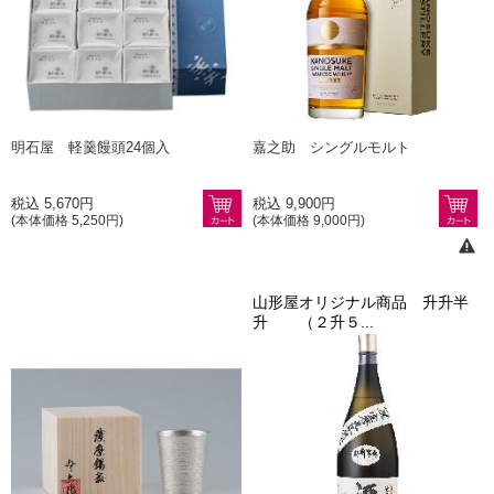
明石屋 軽羹饅頭24個入
嘉之助 シングルモルト
税込 5,670円
税込 9,900円
(本体価格 5,250円)
(本体価格 9,000円)
山形屋オリジナル商品 升升半
升 （２升５...