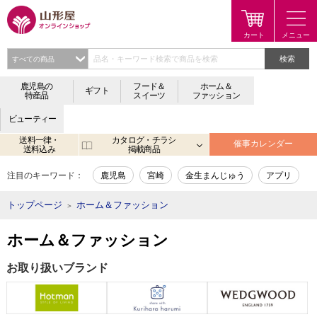
検索
鹿児島の
フード＆
ホーム＆
ギフト
特産品
スイーツ
ファッション
ビューティー
送料一律・
カタログ・チラシ
催事カレンダー
送料込み
掲載商品
注目のキーワード：
鹿児島
宮崎
金生まんじゅう
アプリ
トップページ
ホーム＆ファッション
＞
ホーム＆ファッション
お取り扱いブランド