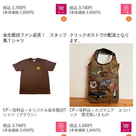
税込 1,760円
税込 3,740円
(本体価格 1,600円)
(本体価格 3,400円)
金生饅頭ファン必見！ スタッフ
クリックポストでの配送となり
風Ｔシャツ
ます。
CP＜送料込＞オリジナル金生饅頭T
CP＜送料込＞カゴマニア エコバ
シャツ（ブラウン）
ック 鹿児島いきもの
税込 3,740円
税込 1,540円
(本体価格 3,400円)
(本体価格 1,400円)