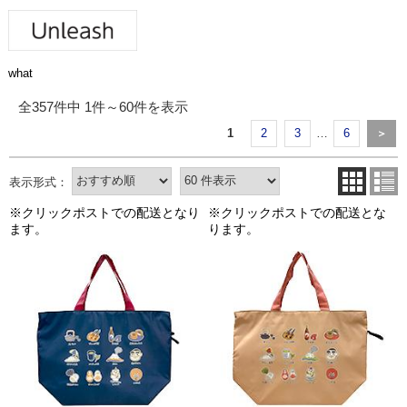
what
全357件中 1件～60件を表示
1
2
3
…
6
＞
※クリックポストでの配送となり
※クリックポストでの配送とな
ます。
ります。