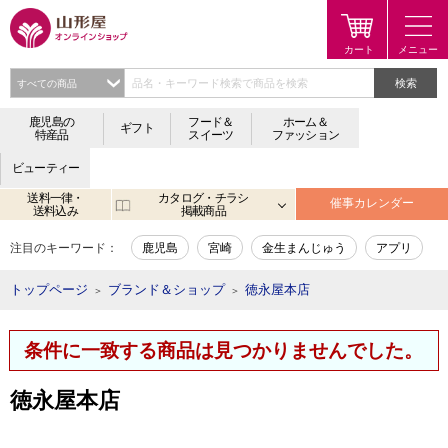
検索
鹿児島の
フード＆
ホーム＆
ギフト
特産品
スイーツ
ファッション
ビューティー
送料一律・
カタログ・チラシ
催事カレンダー
送料込み
掲載商品
注目のキーワード：
鹿児島
宮崎
金生まんじゅう
アプリ
トップページ
ブランド＆ショップ
徳永屋本店
＞
＞
条件に一致する商品は見つかりませんでした。
徳永屋本店