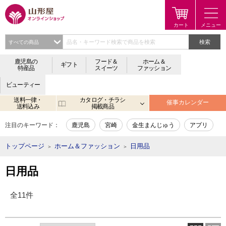
検索
鹿児島の
フード＆
ホーム＆
ギフト
特産品
スイーツ
ファッション
ビューティー
送料一律・
カタログ・チラシ
催事カレンダー
送料込み
掲載商品
注目のキーワード：
鹿児島
宮崎
金生まんじゅう
アプリ
トップページ
ホーム＆ファッション
日用品
＞
＞
日用品
全11件