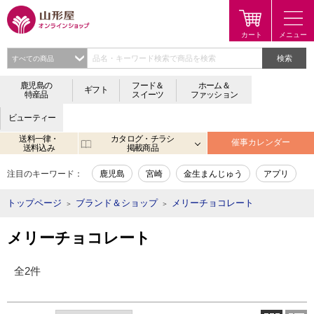
検索
鹿児島の
フード＆
ホーム＆
ギフト
特産品
スイーツ
ファッション
ビューティー
送料一律・
カタログ・チラシ
催事カレンダー
送料込み
掲載商品
注目のキーワード：
鹿児島
宮崎
金生まんじゅう
アプリ
トップページ
ブランド＆ショップ
メリーチョコレート
＞
＞
メリーチョコレート
全2件