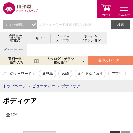
検索
鹿児島の
フード＆
ホーム＆
ギフト
特産品
スイーツ
ファッション
ビューティー
送料一律・
カタログ・チラシ
催事カレンダー
送料込み
掲載商品
注目のキーワード：
鹿児島
宮崎
金生まんじゅう
アプリ
トップページ
ビューティー
ボディケア
＞
＞
ボディケア
全10件