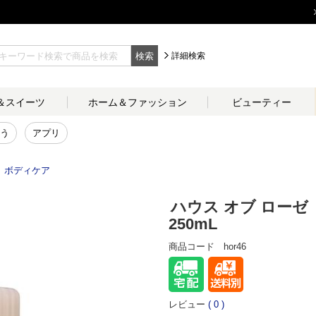
検索
詳細検索
＆
スイーツ
ホーム＆
ファッション
ビューティー
う
アプリ
ボディケア
＞
ハウス オブ ローゼ
250mL
商品コード
hor46
レビュー
(
0
)