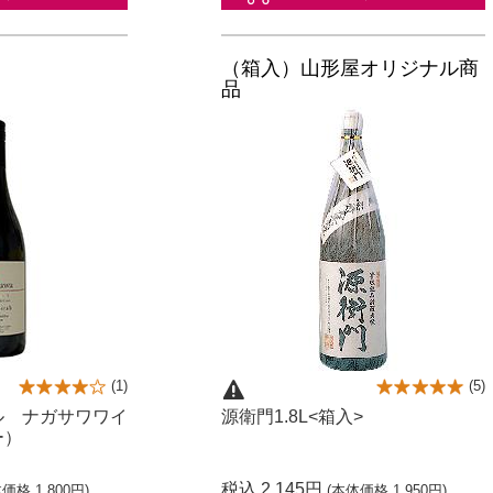
（箱入）山形屋オリジナル商
品
(
1
)
(
5
)
ル ナガサワワイ
源衛門1.8L<箱入>
ー）
税込 2,145円
価格 1,800円)
(本体価格 1,950円)