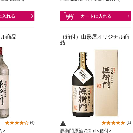
に
入れる
カートに
入れる
ナル商品
（箱付）山形屋オリジナル商
品
(
4
)
(
1
)
入>
源衛門原酒720ml<箱付>