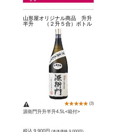
山形屋オリジナル商品 升升
半升 （２升５合）ボトル
(
3
)
源衛門升升半升4.5L<箱付>
税込 9,900円
(本体価格 9,000円)