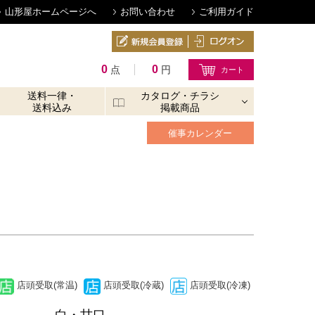
山形屋ホームページへ
お問い合わせ
ご利用ガイド
0
0
点
円
送料一律・
カタログ・チラシ
送料込み
掲載商品
催事カレンダー
店頭受取(常温)
店頭受取(冷蔵)
店頭受取(冷凍)