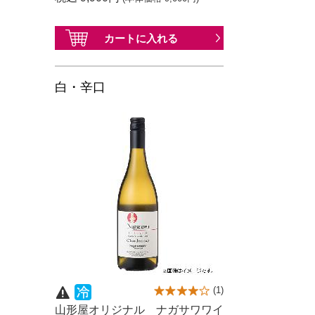
カートに
入れる
白・辛口
(
1
)
山形屋オリジナル ナガサワワイ