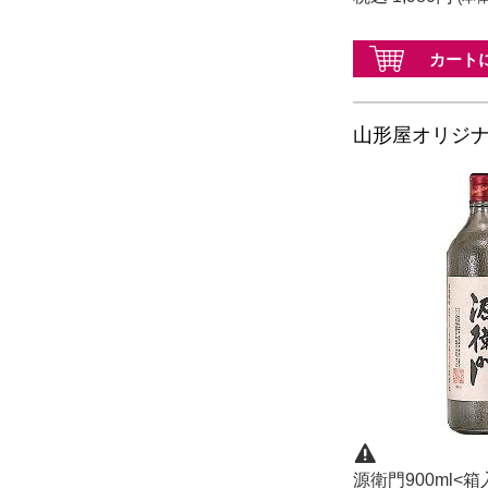
カート
山形屋オリジ
源衛門900ml<箱