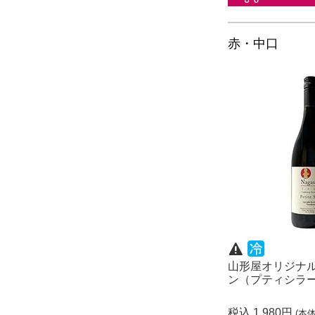
赤・中口
山形屋オリジナ
ン（プティシラ
税込 1,980円
(本体