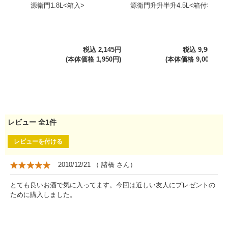
源衛門1.8L<箱入>
源衛門升升半升4.5L<箱付>
税込 2,145円
税込 9,900円
(本体価格 1,950円)
(本体価格 9,000円)
レビュー
全
1
件
レビューを付ける
2010/12/21
（
諸橋
さん）
とても良いお酒で気に入ってます。今回は近しい友人にプレゼントの
ために購入しました。