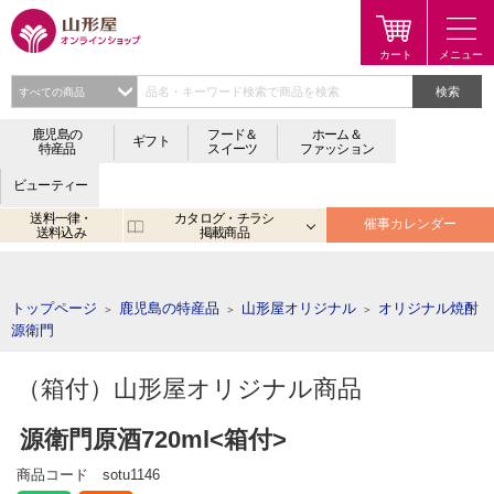
検索
鹿児島の
フード＆
ホーム＆
ギフト
特産品
スイーツ
ファッション
ビューティー
送料一律・
カタログ・チラシ
催事カレンダー
送料込み
掲載商品
注目のキーワード：
鹿児島
宮崎
金生まんじゅう
アプリ
トップページ
鹿児島の特産品
山形屋オリジナル
オリジナル焼酎
＞
＞
＞
源衛門
（箱付）山形屋オリジナル商品
源衛門原酒720ml<箱付>
商品コード
sotu1146