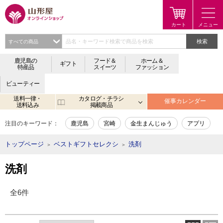
検索
鹿児島の
フード＆
ホーム＆
ギフト
特産品
スイーツ
ファッション
ビューティー
送料一律・
カタログ・チラシ
催事カレンダー
送料込み
掲載商品
注目のキーワード：
鹿児島
宮崎
金生まんじゅう
アプリ
トップページ
ベストギフトセレクシ
洗剤
＞
＞
洗剤
全6件