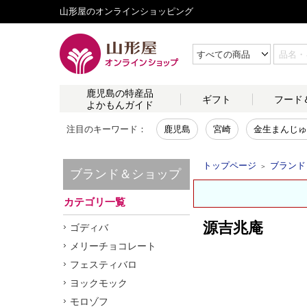
山形屋のオンラインショッピング
鹿児島の
特産品
ギフト
フード
よかもんガイド
注目のキーワード：
鹿児島
宮崎
金生まんじゅ
トップページ
ブランド
＞
ブランド＆ショップ
カテゴリ一覧
源吉兆庵
ゴディバ
メリーチョコレート
フェスティバロ
ヨックモック
モロゾフ