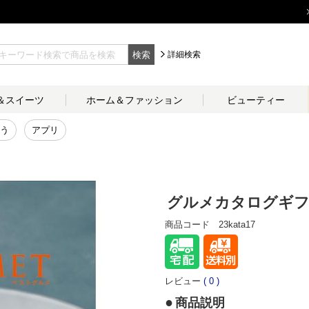
検索
詳細検索
＆
スイーツ
ホーム＆
ファッション
ビューティー
う
アプリ
グルメカタログギフト
商品コード
23kata17
レビュー
(
0
)
商品説明