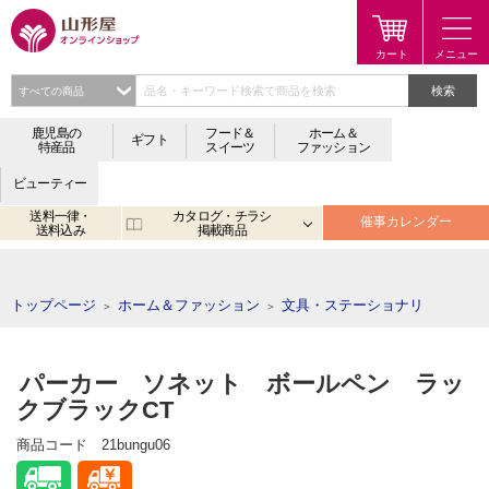
検索
鹿児島の
フード＆
ホーム＆
ギフト
特産品
スイーツ
ファッション
ビューティー
送料一律・
カタログ・チラシ
催事カレンダー
送料込み
掲載商品
注目のキーワード：
鹿児島
宮崎
金生まんじゅう
アプリ
トップページ
ホーム＆ファッション
文具・ステーショナリ
＞
＞
パーカー ソネット ボールペン ラッ
クブラックCT
商品コード
21bungu06