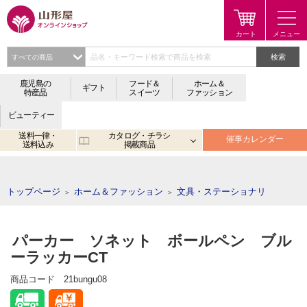
検索
鹿児島の
フード＆
ホーム＆
ギフト
特産品
スイーツ
ファッション
ビューティー
送料一律・
カタログ・チラシ
催事カレンダー
送料込み
掲載商品
注目のキーワード：
鹿児島
宮崎
金生まんじゅう
アプリ
トップページ
ホーム＆ファッション
文具・ステーショナリ
＞
＞
パーカー ソネット ボールペン ブル
ーラッカーCT
商品コード
21bungu08