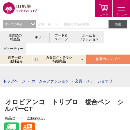
検索
鹿児島の
フード＆
ホーム＆
ギフト
特産品
スイーツ
ファッション
ビューティー
送料一律・
カタログ・チラシ
催事カレンダー
送料込み
掲載商品
注目のキーワード：
鹿児島
宮崎
金生まんじゅう
アプリ
トップページ
ホーム＆ファッション
文具・ステーショナリ
＞
＞
オロビアンコ トリプロ 複合ペン シ
ルバーCT
商品コード
21bungu23