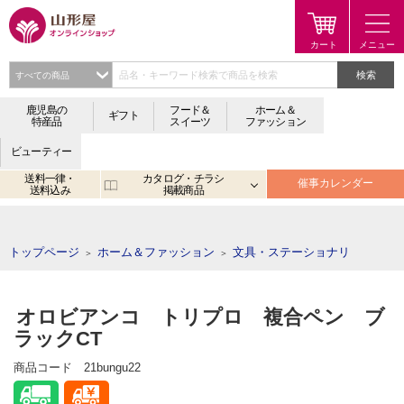
検索
鹿児島の
フード＆
ホーム＆
ギフト
特産品
スイーツ
ファッション
ビューティー
送料一律・
カタログ・チラシ
催事カレンダー
送料込み
掲載商品
注目のキーワード：
鹿児島
宮崎
金生まんじゅう
アプリ
トップページ
ホーム＆ファッション
文具・ステーショナリ
＞
＞
オロビアンコ トリプロ 複合ペン ブ
ラックCT
商品コード
21bungu22