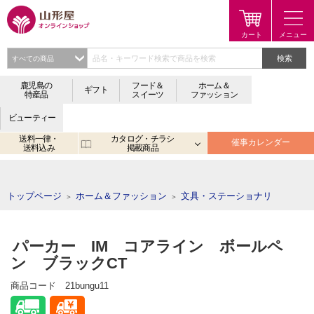
検索
鹿児島の
フード＆
ホーム＆
ギフト
特産品
スイーツ
ファッション
ビューティー
送料一律・
カタログ・チラシ
催事カレンダー
送料込み
掲載商品
注目のキーワード：
鹿児島
宮崎
金生まんじゅう
アプリ
トップページ
ホーム＆ファッション
文具・ステーショナリ
＞
＞
パーカー IM コアライン ボールペ
ン ブラックCT
商品コード
21bungu11