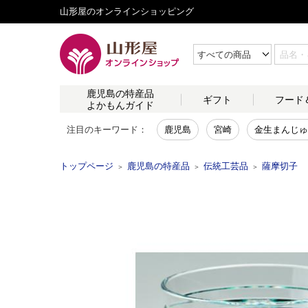
山形屋のオンラインショッピング
鹿児島の
特産品
ギフト
フード
よかもんガイド
注目のキーワード：
鹿児島
宮崎
金生まんじゅ
トップページ
鹿児島の特産品
伝統工芸品
薩摩切子
＞
＞
＞