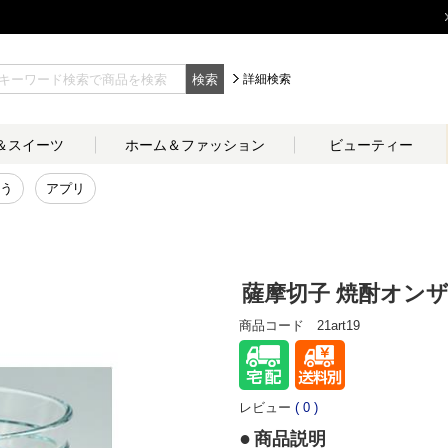
検索
詳細検索
＆
スイーツ
ホーム＆
ファッション
ビューティー
う
アプリ
薩摩切子 焼酎オン
商品コード
21art19
レビュー
(
0
)
商品説明