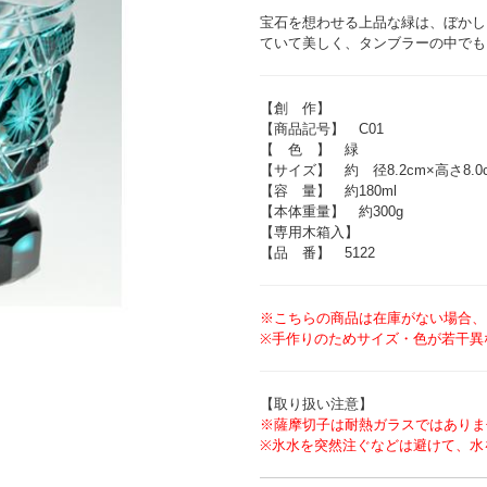
宝石を想わせる上品な緑は、ぼかし
ていて美しく、タンブラーの中でも
【創 作】
【商品記号】 C01
【 色 】 緑
【サイズ】 約 径8.2cm×高さ8.0
【容 量】 約180ml
【本体重量】 約300g
【専用木箱入】
【品 番】 5122
※こちらの商品は在庫がない場合、
※手作りのためサイズ・色が若干異
【取り扱い注意】
※薩摩切子は耐熱ガラスではありま
※氷水を突然注ぐなどは避けて、水