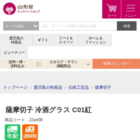
検索
鹿児島の
フード＆
ホーム＆
ギフト
特産品
スイーツ
ファッション
ビューティー
送料一律・
カタログ・チラシ
催事カレンダー
送料込み
掲載商品
注目のキーワード：
鹿児島
宮崎
金生まんじゅう
アプリ
トップページ
鹿児島の特産品
伝統工芸品
薩摩切子
＞
＞
＞
薩摩切子 冷酒グラス C01紅
商品コード
22art08