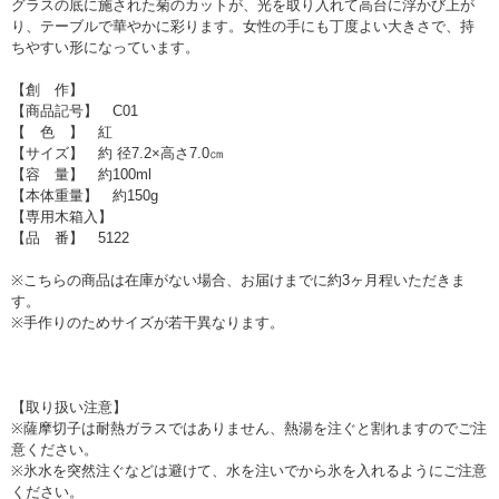
グラスの底に施された菊のカットが、光を取り入れて高台に浮かび上が
り、テーブルで華やかに彩ります。女性の手にも丁度よい大きさで、持
ちやすい形になっています。
【創 作】
【商品記号】 C01
【 色 】 紅
【サイズ】 約 径7.2×高さ7.0㎝
【容 量】 約100ml
【本体重量】 約150g
【専用木箱入】
【品 番】 5122
※こちらの商品は在庫がない場合、お届けまでに約3ヶ月程いただきま
す。
※手作りのためサイズが若干異なります。
【取り扱い注意】
※薩摩切子は耐熱ガラスではありません、熱湯を注ぐと割れますのでご注
意ください。
※氷水を突然注ぐなどは避けて、水を注いでから氷を入れるようにご注意
ください。