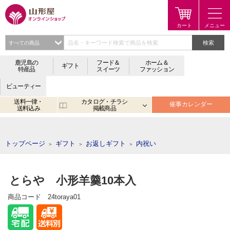
検索
鹿児島の
フード＆
ホーム＆
ギフト
特産品
スイーツ
ファッション
ビューティー
送料一律・
カタログ・チラシ
催事カレンダー
送料込み
掲載商品
注目のキーワード：
鹿児島
宮崎
金生まんじゅう
アプリ
トップページ
ギフト
お返しギフト
内祝い
＞
＞
＞
とらや 小形羊羹10本入
商品コード
24toraya01