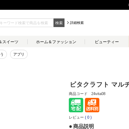
検索
詳細検索
＆
スイーツ
ホーム＆
ファッション
ビューティー
う
アプリ
ビタクラフト マルチ
商品コード
24vita08
レビュー
(
0
)
商品説明