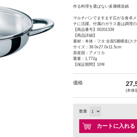
作る料理を選ばない多層構造鍋
マルチパンでますます広がる食卓メ
チに活躍。付属のガラス蓋は調理の
【商品番号】00201339
【商品詳細】
素材：本体・フタ:全面5層構造(ス
サイズ：38.0x27.0x11.5cm
原産国：アメリカ
重量：1,772g
【保証期間】10年
27
価格
(本体価
数量
カートに入れる