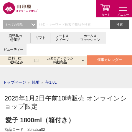
検索
鹿児島の
フード＆
ホーム＆
ギフト
特産品
スイーツ
ファッション
ビューティー
送料一律・
カタログ・チラシ
催事カレンダー
送料込み
掲載商品
注目のキーワード：
鹿児島
宮崎
金生まんじゅう
アプリ
トップページ
焼酎
芋1.8L
＞
＞
2025年1月2日午前10時販売 オンラインシ
ョップ限定
愛子 1800ml（箱付き）
商品コード
25hatsu02