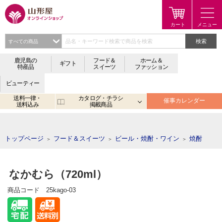
検索
鹿児島の
フード＆
ホーム＆
ギフト
特産品
スイーツ
ファッション
ビューティー
送料一律・
カタログ・チラシ
催事カレンダー
送料込み
掲載商品
注目のキーワード：
鹿児島
宮崎
金生まんじゅう
アプリ
トップページ
フード＆スイーツ
ビール・焼酎・ワイン
焼酎
＞
＞
＞
なかむら（720ml）
商品コード
25kago-03