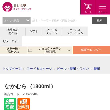
検索
鹿児島の
フード＆
ホーム＆
ギフト
特産品
スイーツ
ファッション
ビューティー
送料一律・
カタログ・チラシ
催事カレンダー
送料込み
掲載商品
注目のキーワード：
鹿児島
宮崎
金生まんじゅう
アプリ
トップページ
フード＆スイーツ
ビール・焼酎・ワイン
焼酎
＞
＞
＞
なかむら（1800ml）
商品コード
25kago-04