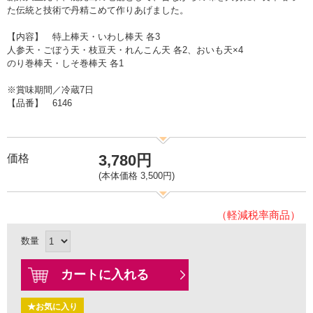
た伝統と技術で丹精こめて作りあげました。
【内容】 特上棒天・いわし棒天 各3
人参天・ごぼう天・枝豆天・れんこん天 各2、おいも天×4
のり巻棒天・しそ巻棒天 各1
※賞味期間／冷蔵7日
【品番】 6146
3,780円
価格
(本体価格 3,500円)
（軽減税率商品）
数量
カートに入れる
★お気に入り