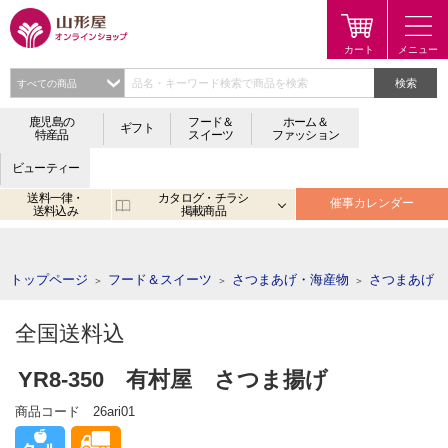
検索
鹿児島の
フード＆
ホーム＆
ギフト
特産品
スイーツ
ファッション
ビューティー
送料一律・
カタログ・チラシ
催事カレンダー
送料込み
掲載商品
注目のキーワード：
鹿児島
宮崎
金生まんじゅう
アプリ
トップページ
フード＆スイーツ
さつまあげ・海産物
さつまあげ
＞
＞
＞
全国送料込
YR8-350 有村屋 さつま揚げ
商品コード
26ari01