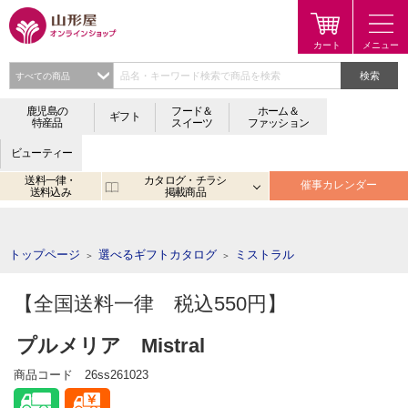
検索
鹿児島の
フード＆
ホーム＆
ギフト
特産品
スイーツ
ファッション
ビューティー
送料一律・
カタログ・チラシ
催事カレンダー
送料込み
掲載商品
注目のキーワード：
鹿児島
宮崎
金生まんじゅう
アプリ
トップページ
選べるギフトカタログ
ミストラル
＞
＞
【全国送料一律 税込550円】
プルメリア Mistral
商品コード
26ss261023