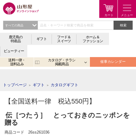
検索
鹿児島の
フード＆
ホーム＆
ギフト
特産品
スイーツ
ファッション
ビューティー
送料一律・
カタログ・チラシ
催事カレンダー
送料込み
掲載商品
注目のキーワード：
鹿児島
宮崎
金生まんじゅう
アプリ
トップページ
ギフト
カタログギフト
＞
＞
【全国送料一律 税込550円】
伝［つたう］ とっておきのニッポンを
贈る
商品コード
26ss261036