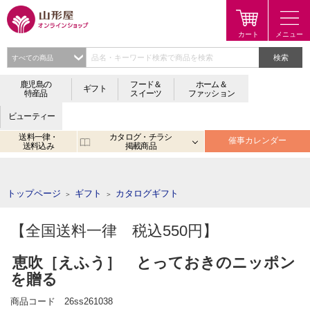
検索
鹿児島の
フード＆
ホーム＆
ギフト
特産品
スイーツ
ファッション
ビューティー
送料一律・
カタログ・チラシ
催事カレンダー
送料込み
掲載商品
注目のキーワード：
鹿児島
宮崎
金生まんじゅう
アプリ
トップページ
ギフト
カタログギフト
＞
＞
【全国送料一律 税込550円】
恵吹［えふう］ とっておきのニッポン
を贈る
商品コード
26ss261038