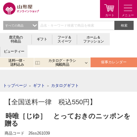
検索
鹿児島の
フード＆
ホーム＆
ギフト
特産品
スイーツ
ファッション
ビューティー
送料一律・
カタログ・チラシ
催事カレンダー
送料込み
掲載商品
注目のキーワード：
鹿児島
宮崎
金生まんじゅう
アプリ
トップページ
ギフト
カタログギフト
＞
＞
【全国送料一律 税込550円】
時唯［じゆ］ とっておきのニッポンを
贈る
商品コード
26ss261039