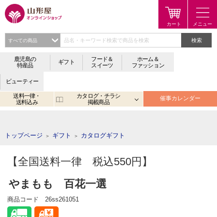
検索
鹿児島の
フード＆
ホーム＆
ギフト
特産品
スイーツ
ファッション
ビューティー
送料一律・
カタログ・チラシ
催事カレンダー
送料込み
掲載商品
注目のキーワード：
鹿児島
宮崎
金生まんじゅう
アプリ
トップページ
ギフト
カタログギフト
＞
＞
【全国送料一律 税込550円】
やまもも 百花一選
商品コード
26ss261051