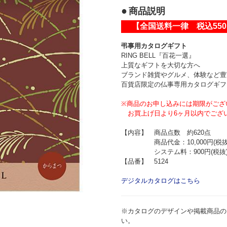
商品説明
【全国送料一律 税込55
弔事用カタログギフト
RING BELL『百花一選』
上質なギフトを大切な方へ
ブランド雑貨やグルメ、体験など豊
百貨店限定の仏事専用カタログギフ
※商品のお申し込みには期限がござ
お買上げ日より6ヶ月以内でござ
【内容】 商品点数 約620点
商品代金：10,000円(税抜
システム料：900円(税抜
【品番】 5124
デジタルカタログはこちら
※カタログのデザインや掲載商品の
い。