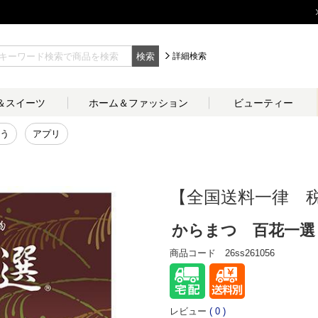
検索
詳細検索
＆
スイーツ
ホーム＆
ファッション
ビューティー
う
アプリ
【全国送料一律 税
からまつ 百花一選
商品コード
26ss261056
レビュー
(
0
)