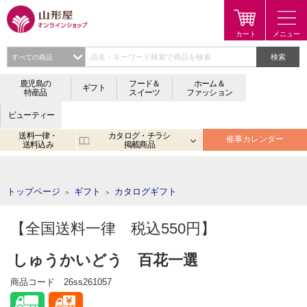
検索
鹿児島の
フード＆
ホーム＆
ギフト
特産品
スイーツ
ファッション
ビューティー
送料一律・
カタログ・チラシ
催事カレンダー
送料込み
掲載商品
注目のキーワード：
鹿児島
宮崎
金生まんじゅう
アプリ
トップページ
ギフト
カタログギフト
＞
＞
【全国送料一律 税込550円】
しゅうかいどう 百花一選
商品コード
26ss261057