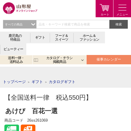
検索
鹿児島の
フード＆
ホーム＆
ギフト
特産品
スイーツ
ファッション
ビューティー
送料一律・
カタログ・チラシ
催事カレンダー
送料込み
掲載商品
注目のキーワード：
鹿児島
宮崎
金生まんじゅう
アプリ
トップページ
ギフト
カタログギフト
＞
＞
【全国送料一律 税込550円】
あけび 百花一選
商品コード
26ss261069