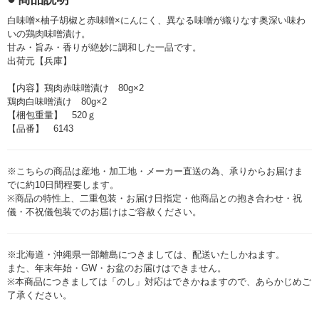
白味噌×柚子胡椒と赤味噌×にんにく、異なる味噌が織りなす奥深い味わ
いの鶏肉味噌漬け。
甘み・旨み・香りが絶妙に調和した一品です。
出荷元【兵庫】
【内容】鶏肉赤味噌漬け 80g×2
鶏肉白味噌漬け 80g×2
【梱包重量】 520ｇ
【品番】 6143
※こちらの商品は産地・加工地・メーカー直送の為、承りからお届けま
でに約10日間程要します。
※商品の特性上、二重包装・お届け日指定・他商品との抱き合わせ・祝
儀・不祝儀包装でのお届けはご容赦ください。
※北海道・沖縄県一部離島につきましては、配送いたしかねます。
また、年末年始・GW・お盆のお届けはできません。
※本商品につきましては「のし」対応はできかねますので、あらかじめご
了承ください。