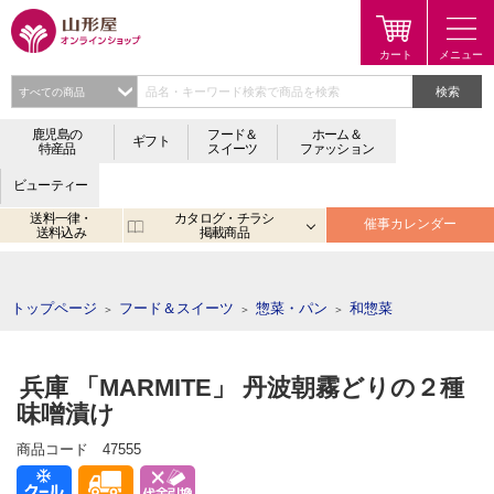
検索
鹿児島の
フード＆
ホーム＆
ギフト
特産品
スイーツ
ファッション
ビューティー
送料一律・
カタログ・チラシ
催事カレンダー
送料込み
掲載商品
注目のキーワード：
鹿児島
宮崎
金生まんじゅう
アプリ
トップページ
フード＆スイーツ
惣菜・パン
和惣菜
＞
＞
＞
兵庫 「MARMITE」 丹波朝霧どりの２種
味噌漬け
商品コード
47555