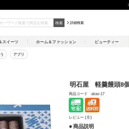
検索
詳細検索
＆
スイーツ
ホーム＆
ファッション
ビューティー
う
アプリ
明石屋 軽羹饅頭8
商品コード
akas-17
レビュー
(
0
)
商品説明