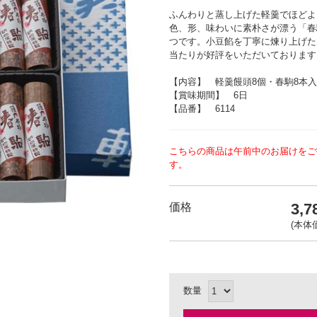
ふんわりと蒸し上げた軽羹でほどよ
色、形、味わいに素朴さが漂う「春
つです。小豆餡を丁寧に煉り上げた
当たりが好評をいただいております
【内容】 軽羹饅頭8個・春駒8本入 約
【賞味期間】 6日
【品番】 6114
こちらの商品は午前中のお届けをご
す。
3,
価格
(本体価
数量