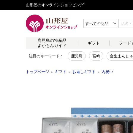
山形屋のオンラインショッピング
鹿児島の
特産品
ギフト
フード
よかもんガイド
注目のキーワード：
鹿児島
宮崎
金生まんじゅ
トップページ
ギフト
お返しギフト
内祝い
＞
＞
＞