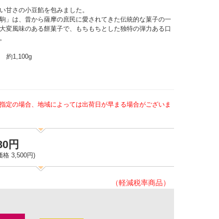
い甘さの小豆餡を包みました。
駒」は、昔から薩摩の庶民に愛されてきた伝統的な菓子の一
大変風味のある餅菓子で、もちもちとした独特の弾力ある口
。
1,100g
指定の場合、地域によっては出荷日が早まる場合がございま
780円
格 3,500円)
（軽減税率商品）