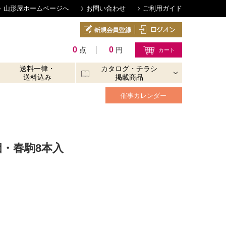
山形屋ホームページへ
お問い合わせ
ご利用ガイド
0
0
点
円
送料一律・
カタログ・チラシ
送料込み
掲載商品
催事カレンダー
個・春駒8本入