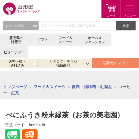
検索
鹿児島の
フード＆
ホーム＆
ギフト
特産品
スイーツ
ファッション
ビューティー
送料一律・
カタログ・チラシ
催事カレンダー
送料込み
掲載商品
注目のキーワード：
鹿児島
宮崎
金生まんじゅう
アプリ
トップページ
フード＆スイーツ
飲料・調味料・乳製品
コーヒ
＞
＞
＞
ー・紅茶
べにふうき粉末緑茶（お茶の美老園）
商品コード
benifukib