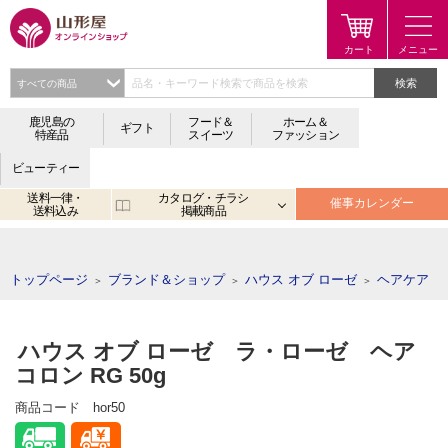
検索
鹿児島の
フード＆
ホーム＆
ギフト
特産品
スイーツ
ファッション
ビューティー
送料一律・
カタログ・チラシ
催事カレンダー
送料込み
掲載商品
注目のキーワード：
鹿児島
宮崎
金生まんじゅう
アプリ
トップページ
ブランド＆ショップ
ハウス オブ ローゼ
ヘアケア
＞
＞
＞
ハウス オブ ローゼ ラ・ローゼ ヘア
コロン RG 50g
商品コード
hor50