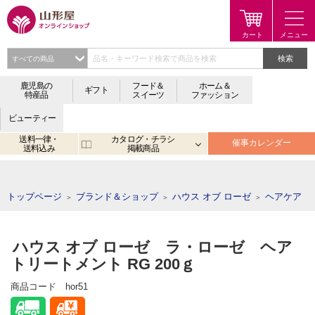
検索
鹿児島の
フード＆
ホーム＆
ギフト
特産品
スイーツ
ファッション
ビューティー
送料一律・
カタログ・チラシ
催事カレンダー
送料込み
掲載商品
注目のキーワード：
鹿児島
宮崎
金生まんじゅう
アプリ
トップページ
ブランド＆ショップ
ハウス オブ ローゼ
ヘアケア
＞
＞
＞
ハウス オブ ローゼ ラ・ローゼ ヘア
トリートメント RG 200ｇ
商品コード
hor51