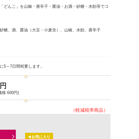
「どんこ」を山椒・唐辛子・醤油・お酒・砂糖・水飴等でコ
砂糖、酒、醤油（大豆・小麦含）、山椒、水飴、唐辛子
に5～7日間程要します。
8円
格 600円)
（軽減税率商品）
★お気に入り