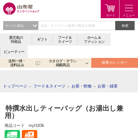
検索
鹿児島の
フード＆
ホーム＆
ギフト
特産品
スイーツ
ファッション
ビューティー
送料一律・
カタログ・チラシ
催事カレンダー
送料込み
掲載商品
注目のキーワード：
鹿児島
宮崎
金生まんじゅう
アプリ
トップページ
フード＆スイーツ
お茶・乾物
お茶・緑茶
＞
＞
＞
特撰水出しティーバッグ（お湯出し兼
用）
商品コード
myf1836