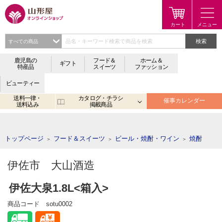
検索
鹿児島の
フード＆
ホーム＆
ギフト
特産品
スイーツ
ファッション
ビューティー
送料一律・
カタログ・チラシ
催事カレンダー
送料込み
掲載商品
注目のキーワード：
鹿児島
宮崎
金生まんじゅう
アプリ
トップページ
フード＆スイーツ
ビール・焼酎・ワイン
焼酎
＞
＞
＞
伊佐市 大山酒造
伊佐大泉1.8L<箱入>
商品コード
sotu0002