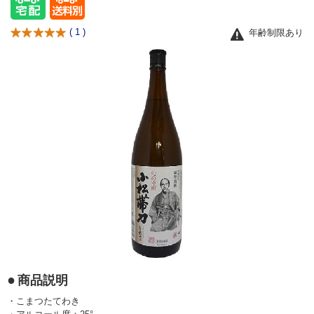
(
1
)
年齢制限あり
商品説明
・こまつたてわき