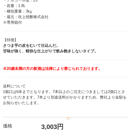
・アルコール度：25°
・容量：1.8L
・梱包重量：3k
g
・蔵元：吹上焼酎株式会社
※専用箱付
【特徴】
さつま芋の皮をむいて仕込んだ。
甘味が強く、軽快な仕上がりで飲み飽きしないタイプ。
※20歳未満の方の飲酒は法律により禁じられております。
送料について
1個口は6本までとなります。7本以上のご注文につきましては2個口とさ
せていただきます。7本より別途送料がかかりますため、弊社より金額を
お知らせいたします。
3,003円
価格