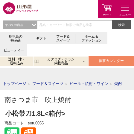
検索
鹿児島の
フード＆
ホーム＆
ギフト
特産品
スイーツ
ファッション
ビューティー
送料一律・
カタログ・チラシ
催事カレンダー
送料込み
掲載商品
注目のキーワード：
鹿児島
宮崎
金生まんじゅう
アプリ
トップページ
フード＆スイーツ
ビール・焼酎・ワイン
焼酎
＞
＞
＞
南さつま市 吹上焼酎
小松帯刀1.8L<箱付>
商品コード
sotu0055