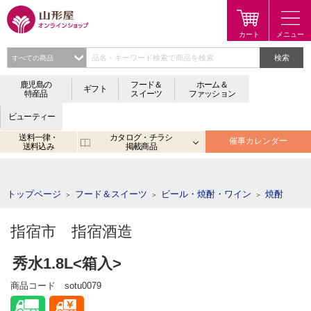
検索
鹿児島の
フード＆
ホーム＆
ギフト
特産品
スイーツ
ファッション
ビューティー
送料一律・
カタログ・チラシ
催事カレンダー
送料込み
掲載商品
注目のキーワード：
鹿児島
宮崎
金生まんじゅう
アプリ
トップページ
フード＆スイーツ
ビール・焼酎・ワイン
焼酎
＞
＞
＞
指宿市 指宿酒造
秀水1.8L<箱入>
商品コード
sotu0079