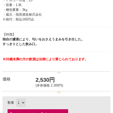
・アルコール度：25°
・容量：1.8L
・梱包重量：3k
g
・蔵元：指宿酒造株式会社
※箱代：税込165円込
【特徴】
独自の濾過により、匂いをおさえうまみを引き出した。
すっきりとした飲み口。
※20歳未満の方の飲酒は法律により禁じられております。
2,530円
価格
(本体価格 2,300円)
数量