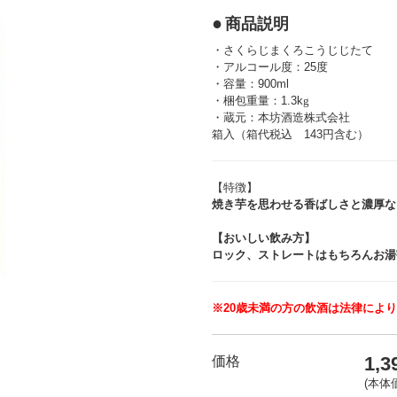
商品説明
・さくらじまくろこうじじたて
・アルコール度：25度
・容量：900ml
・梱包重量：1.3k
g
・蔵元：本坊酒造株式会社
箱入（箱代税込 143円含む）
【特徴】
焼き芋を思わせる香ばしさと濃厚な
【おいしい飲み方】
ロック、ストレートはもちろんお湯
※20歳未満の方の飲酒は法律によ
1,
価格
(本体価