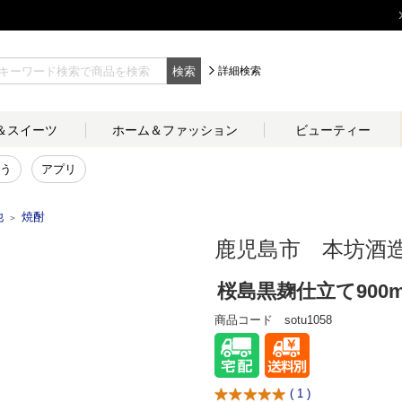
検索
詳細検索
＆
スイーツ
ホーム＆
ファッション
ビューティー
う
アプリ
他
焼酎
＞
鹿児島市 本坊酒
桜島黒麹仕立て900m
商品コード
sotu1058
(
1
)