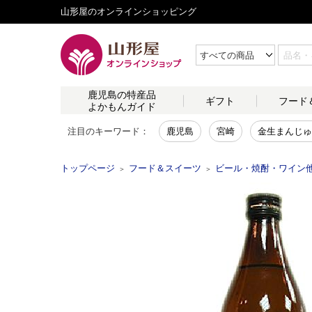
山形屋のオンラインショッピング
鹿児島の
特産品
ギフト
フード
よかもんガイド
注目のキーワード：
鹿児島
宮崎
金生まんじゅ
トップページ
フード＆スイーツ
ビール・焼酎・ワイン
＞
＞