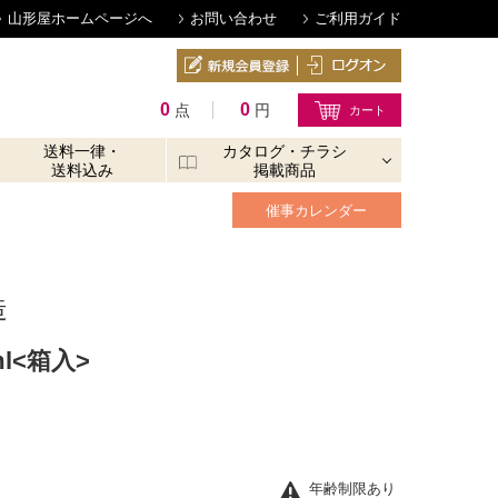
山形屋ホームページへ
お問い合わせ
ご利用ガイド
0
0
点
円
送料一律・
カタログ・チラシ
送料込み
掲載商品
催事カレンダー
造
l<箱入>
年齢制限あり