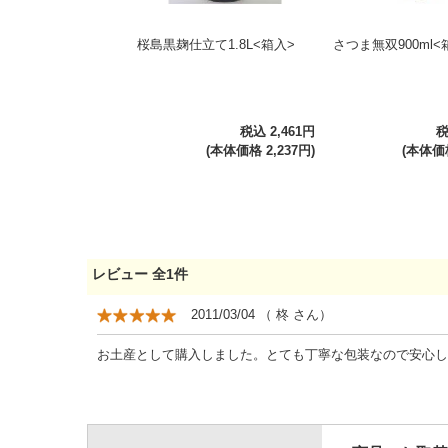
桜島黒麹仕立て1.8L<箱入>
さつま無双900ml<
税込 2,461円
税
(本体価格 2,237円)
(本体価格
レビュー
全
1
件
2011/03/04
（
柊
さん）
お土産として購入しました。とても丁寧な包装なので安心し