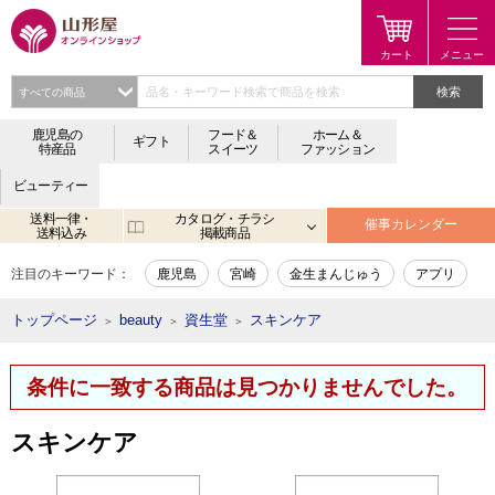
検索
鹿児島の
フード＆
ホーム＆
ギフト
特産品
スイーツ
ファッション
ビューティー
送料一律・
カタログ・チラシ
催事カレンダー
送料込み
掲載商品
注目のキーワード：
鹿児島
宮崎
金生まんじゅう
アプリ
トップページ
beauty
資生堂
スキンケア
＞
＞
＞
条件に一致する商品は見つかりませんでした。
スキンケア