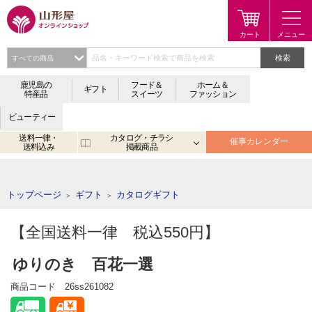
検索
鹿児島の
フード＆
ホーム＆
ギフト
特産品
スイーツ
ファッション
ビューティー
送料一律・
カタログ・チラシ
催事カレンダー
送料込み
掲載商品
注目のキーワード：
鹿児島
宮崎
金生まんじゅう
アプリ
トップページ
ギフト
カタログギフト
＞
＞
【全国送料一律 税込550円】
ゆりのき 百花一選
商品コード
26ss261082